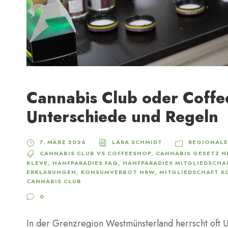
Cannabis Club oder Coffe
Unterschiede und Regeln
7. MÄRZ 2026
LARA SCHMIDT
REGIONALE
CANNABIS CLUB VS COFFEESHOP
,
CANNABIS GESETZ 
KLEVE
,
HANFPARADIES FAQ
,
HANFPARADIES MITGLIEDSCHA
ERKLÄRUNGEN
,
KONSUMVERBOT NRW
,
MITGLIEDSCHAFT K
CANNABIS CLUB
0
In der Grenzregion Westmünsterland herrscht oft U