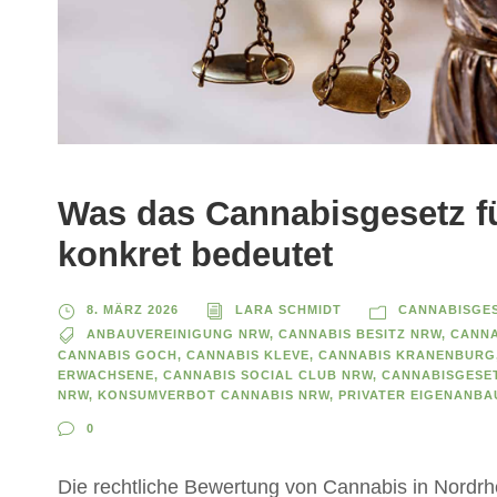
Was das Cannabisgesetz f
konkret bedeutet
8. MÄRZ 2026
LARA SCHMIDT
CANNABISGE
ANBAUVEREINIGUNG NRW
,
CANNABIS BESITZ NRW
,
CANNA
CANNABIS GOCH
,
CANNABIS KLEVE
,
CANNABIS KRANENBURG
ERWACHSENE
,
CANNABIS SOCIAL CLUB NRW
,
CANNABISGESE
NRW
,
KONSUMVERBOT CANNABIS NRW
,
PRIVATER EIGENANBA
0
Die rechtliche Bewertung von Cannabis in Nordrh