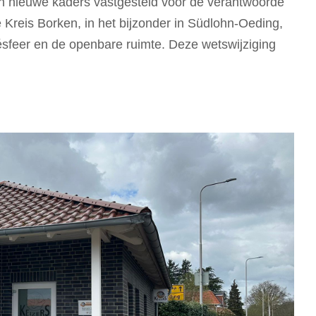
n nieuwe kaders vastgesteld voor de verantwoorde
reis Borken, in het bijzonder in Südlohn-Oeding,
ivésfeer en de openbare ruimte. Deze wetswijziging