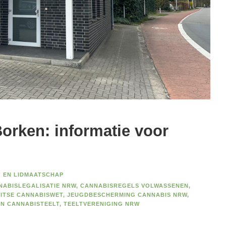
orken: informatie voor
G EN LIDMAATSCHAP
NABISLEGALISATIE NRW
,
CANNABISREGELS VOLWASSENEN
,
ITSE CANNABISWET
,
JEUGDBESCHERMING CANNABIS NRW
,
EN CANNABISTEELT
,
TEELTVERENIGING NRW